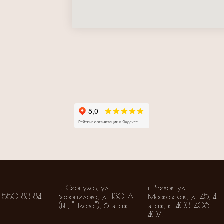
г. Серпухов, ул.
г. Чехов, ул.
 550-83-84
Ворошилова, д. 130 А
Московская, д. 45, 4
(БЦ "Плаза"), 6 этаж
этаж, к. 403, 406,
407.