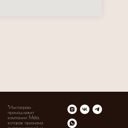
*Инстаграм
принадлежит
компании Meta,
которая признана
экстремистской и